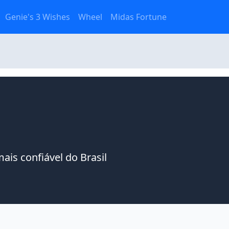
Genie's 3 Wishes
Wheel
Midas Fortune
ais confiável do Brasil