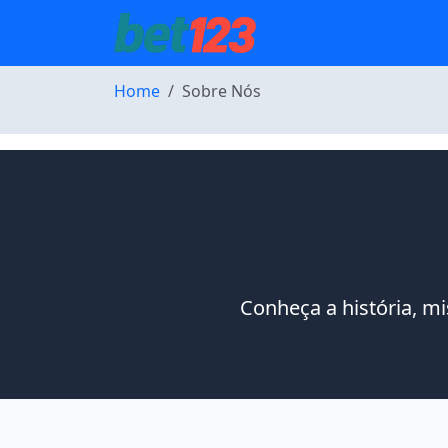
Home
Sobre Nós
Conheça a história, mi