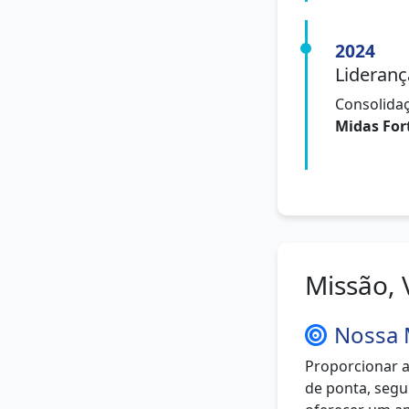
2024
Lideran
Consolidaç
Midas For
Missão, 
Nossa 
Proporcionar a
de ponta, seg