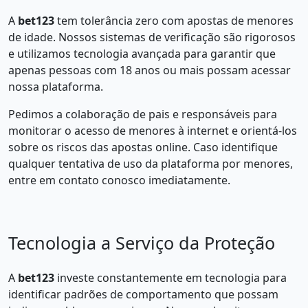
A
bet123
tem tolerância zero com apostas de menores
de idade. Nossos sistemas de verificação são rigorosos
e utilizamos tecnologia avançada para garantir que
apenas pessoas com 18 anos ou mais possam acessar
nossa plataforma.
Pedimos a colaboração de pais e responsáveis para
monitorar o acesso de menores à internet e orientá-los
sobre os riscos das apostas online. Caso identifique
qualquer tentativa de uso da plataforma por menores,
entre em contato conosco imediatamente.
Tecnologia a Serviço da Proteção
A
bet123
investe constantemente em tecnologia para
identificar padrões de comportamento que possam