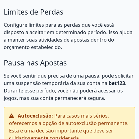
Limites de Perdas
Configure limites para as perdas que você está
disposto a aceitar em determinado período. Isso ajuda
a manter suas atividades de apostas dentro do
orçamento estabelecido.
Pausa nas Apostas
Se você sentir que precisa de uma pausa, pode solicitar
uma suspensão temporária da sua conta na
bet123
.
Durante esse período, você não poderá acessar os
jogos, mas sua conta permanecerá segura.
Autoexclusão:
Para casos mais sérios,
oferecemos a opção de autoexclusão permanente.
Esta é uma decisão importante que deve ser
cuidadosamente considerada.