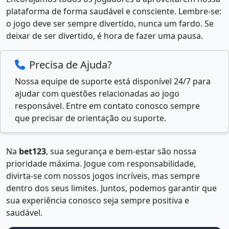
plataforma de forma saudável e consciente. Lembre-se:
o jogo deve ser sempre divertido, nunca um fardo. Se
deixar de ser divertido, é hora de fazer uma pausa.
Precisa de Ajuda?
Nossa equipe de suporte está disponível 24/7 para
ajudar com questões relacionadas ao jogo
responsável. Entre em contato conosco sempre
que precisar de orientação ou suporte.
Na
bet123
, sua segurança e bem-estar são nossa
prioridade máxima. Jogue com responsabilidade,
divirta-se com nossos jogos incríveis, mas sempre
dentro dos seus limites. Juntos, podemos garantir que
sua experiência conosco seja sempre positiva e
saudável.