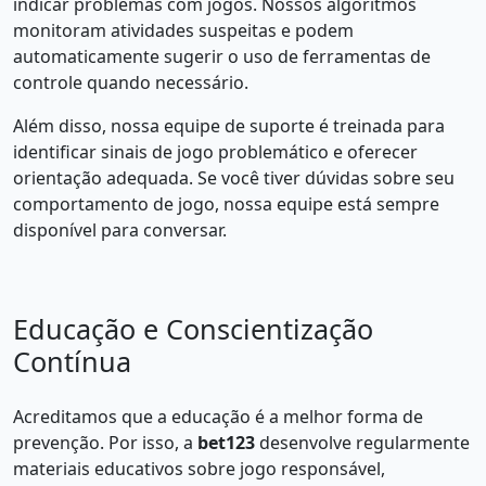
indicar problemas com jogos. Nossos algoritmos
monitoram atividades suspeitas e podem
automaticamente sugerir o uso de ferramentas de
controle quando necessário.
Além disso, nossa equipe de suporte é treinada para
identificar sinais de jogo problemático e oferecer
orientação adequada. Se você tiver dúvidas sobre seu
comportamento de jogo, nossa equipe está sempre
disponível para conversar.
Educação e Conscientização
Contínua
Acreditamos que a educação é a melhor forma de
prevenção. Por isso, a
bet123
desenvolve regularmente
materiais educativos sobre jogo responsável,