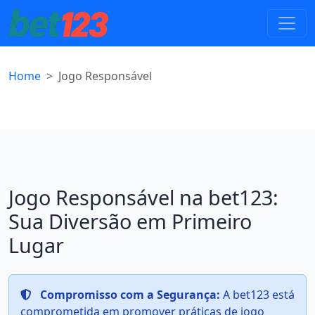
Home
Jogo Responsável
Jogo Responsável na bet123:
Sua Diversão em Primeiro
Lugar
Compromisso com a Segurança:
A bet123 está
comprometida em promover práticas de jogo